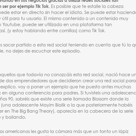
tando en sus negocios gracias a utilizar redes sociales tan
ser por ejemplo Tik Tok
. Es posible que te estalle la cabeza
uede estar en directo sin hacer el idiota. Se puede estar haciend
y útil para tu usuario. El mismo contenido o un contenido muy
n Youtube, puede ser utilizado en una plataforma tan
sí, (y estoy hablando entre comillas) como Tik Tok.
es sacar partido a esta red social teniendo en cuenta que tú lo 
le, no dejes de escuchar este episodio.
ra aquellos que todavía no conozcáis esta red social, nació hace u
de dos emprendedores que decidieron crear una red social par
 explico. voy a poner un ejemplo que he puesto antes muchas
 en alguna conferencia para padres. Si tuvisteis una adolescenc
ños 90, sabréis que existe una serie llamada Blossom donde la
(una adolescente Mayim Bialik a la que posteriormente habéis
 en The Big Bang Theory), aparecía en la cabecera de la serie
y bailando.
los americanos les gusta la cámara más que un tonto un lápiz