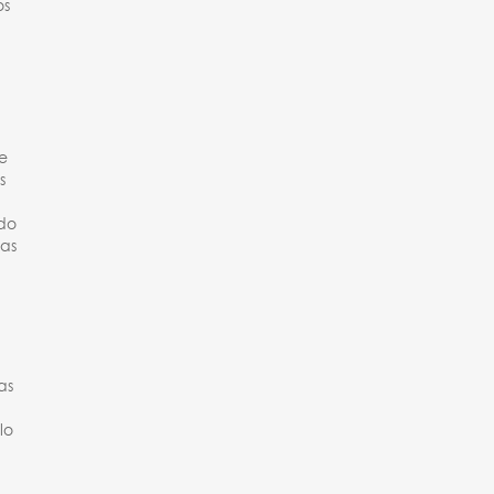
os
e
s
ido
tas
as
lo