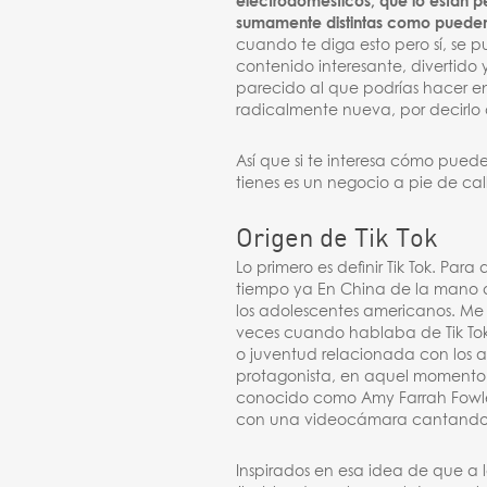
electrodomésticos, que lo están pe
sumamente distintas como pueden 
cuando te diga esto pero sí, se p
contenido interesante, divertido 
parecido al que podrías hacer e
radicalmente nueva, por decirlo a
Así que si te interesa cómo pued
tienes es un negocio a pie de cal
Origen de Tik Tok
Lo primero es definir Tik Tok. Pa
tiempo ya En China de la mano 
los adolescentes americanos. Me
veces cuando hablaba de Tik Tok
o juventud relacionada con los a
protagonista, en aquel momento 
conocido como Amy Farrah Fowler
con una videocámara cantando 
Inspirados en esa idea de que a 