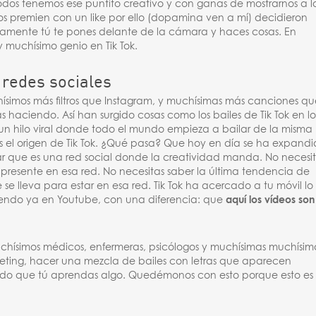
dos tenemos ese puntito creativo y con ganas de mostrarnos a l
s premien con un like por ello (dopamina ven a mí) decidieron
camente tú te pones delante de la cámara y haces cosas. En
 muchísimo genio en Tik Tok.
 redes sociales
ísimos más filtros que Instagram, y muchísimas más canciones qu
 haciendo. Así han surgido cosas como los bailes de Tik Tok en lo
un hilo viral donde todo el mundo empieza a bailar de la misma
s el origen de Tik Tok. ¿Qué pasa? Que hoy en día se ha expand
 que es una red social donde la creatividad manda. No necesi
r presente en esa red. No necesitas saber la última tendencia de
e lleva para estar en esa red. Tik Tok ha acercado a tu móvil lo
endo ya en Youtube, con una diferencia: que
aquí los vídeos son
hísimos médicos, enfermeras, psicólogos y muchísimas muchísim
eting, hacer una mezcla de bailes con letras que aparecen
ando que tú aprendas algo. Quedémonos con esto porque esto es 