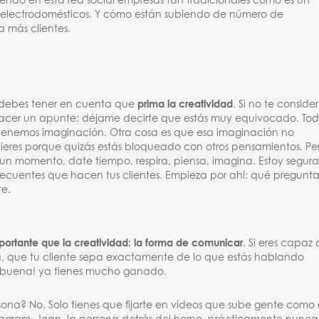
endo en esta red social empresas tan tradicionales como es un
 electrodomésticos. Y cómo están subiendo de número de
a más clientes.
s debes tener en cuenta que
prima la creatividad
. Si no te conside
hacer un apunte: déjame decirte que estás muy equivocado. To
 tenemos imaginación. Otra cosa es que esa imaginación no
res porque quizás estás bloqueado con otros pensamientos. Pe
un momento, date tiempo, respira, piensa, imagina. Estoy segur
frecuentes que hacen tus clientes. Empieza por ahí: qué pregunta
te.
ortante que la creatividad: la forma de comunicar
. Si eres capaz
, que tu cliente sepa exactamente de lo que estás hablando
abuena! ya tienes mucho ganado.
sona? No. Solo tienes que fijarte en vídeos que sube gente como 