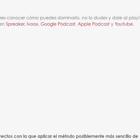
i quieres conocer cómo puedes dominarlo, no lo dudes y dale al play!
 en
Spreaker
,
Ivoox
,
Google Podcast
,
Apple Podcast
y
Youtube
.
oyectos con la que aplicar el método posiblemente más sencillo de