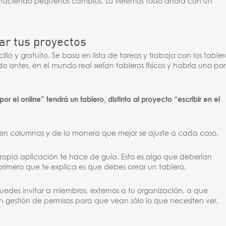
ir haciendo pequeños cambios. Lo veremos todo ahora con un
ar tus proyectos
ncillo y gratuito. Se basa en lista de tareas y trabaja con los tabler
 antes, en el mundo real serían tableros físicos y habría uno por
r el online” tendrá un tablero, distinto al proyecto “escribir en el
den en columnas y de la manera que mejor se ajuste a cada caso.
 propia aplicación te hace de guía. Esto es algo que deberían
primero que te explica es que debes crear un tablero.
puedes invitar a miembros, externos a tu organización, a que
on gestión de permisos para que vean sólo lo que necesiten ver.