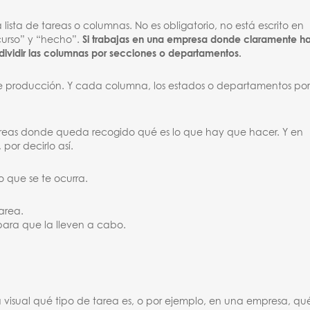
lista de tareas o columnas. No es obligatorio, no está escrito en
curso” y “hecho”.
Si trabajas en una empresa donde claramente h
ividir las columnas por secciones o departamentos.
de producción. Y cada columna, los estados o departamentos po
tareas donde queda recogido qué es lo que hay que hacer. Y en
por decirlo así.
 que se te ocurra.
area.
para que la lleven a cabo.
ma visual qué tipo de tarea es, o por ejemplo, en una empresa, qu