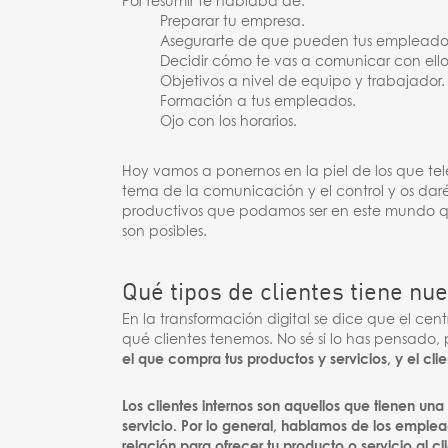
Por resumir te hablaba de:
Preparar tu empresa.
Asegurarte de que pueden tus empleados
Decidir cómo te vas a comunicar con ello
Objetivos a nivel de equipo y trabajador.
Formación a tus empleados.
Ojo con los horarios.
Hoy vamos a ponernos en la piel de los que te
tema de la comunicación y el control y os dar
productivos que podamos ser en este mundo que 
son posibles.
Qué tipos de clientes tiene n
En la transformación digital se dice que el cen
qué clientes tenemos. No sé si lo has pensado,
el que compra tus productos y servicios, y el clie
Los clientes internos son aquellos que tienen u
servicio. Por lo general, hablamos de los emplea
relación para ofrecer tu producto o servicio al cli