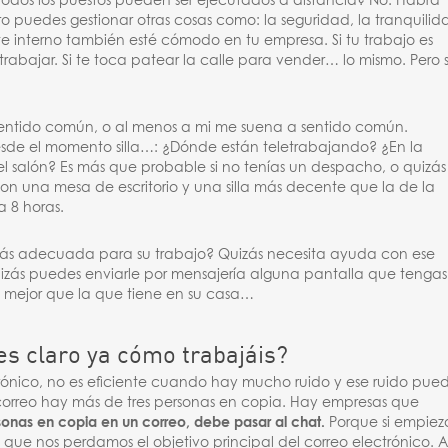
¿Todos los puestos pueden ser ejecutados a distancia? No. Habrá
ro puedes gestionar otras cosas como: la seguridad, la tranquilid
nte interno también esté cómodo en tu empresa. Si tu trabajo es
rabajar. Si te toca patear la calle para vender… lo mismo. Pero 
sentido común, o al menos a mi me suena a sentido común.
e el momento silla…: ¿Dónde están teletrabajando? ¿En la
 salón? Es más que probable si no tenías un despacho, o quizás
con una mesa de escritorio y una silla más decente que la de la
a 8 horas.
 más adecuada para su trabajo? Quizás necesita ayuda con ese
zás puedes enviarle por mensajería alguna pantalla que tengas
s mejor que la que tiene en su casa…
es claro ya cómo trabajáis?
trónico, no es eficiente cuando hay mucho ruido y ese ruido pue
orreo hay más de tres personas en copia. Hay empresas que
sonas en copia en un correo, debe pasar al chat.
Porque si empiez
que nos perdamos el objetivo principal del correo electrónico. A