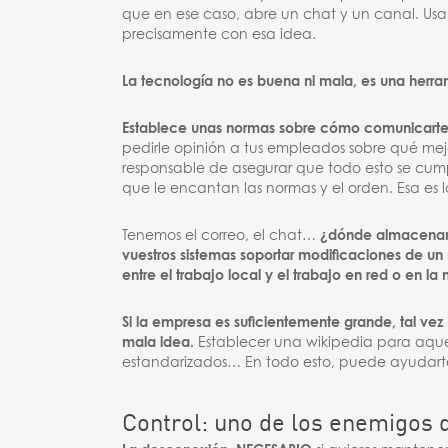
que en ese caso, abre un chat y un canal. Us
precisamente con esa idea.
La tecnología no es buena ni mala, es una herra
Establece unas normas sobre cómo comunicarte
pedirle opinión a tus empleados sobre qué me
responsable de asegurar que todo esto se cump
que le encantan las normas y el orden. Esa es 
Tenemos el correo, el chat…
¿dónde almacenamo
vuestros sistemas soportar modificaciones de u
entre el trabajo local y el trabajo en red o en la
Si la empresa es suficientemente grande, tal vez
mala idea.
Establecer una wikipedia para aquel
estandarizados… En todo esto, puede ayudarte
Control: uno de los enemigos d