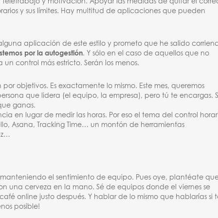
 teletrabajo y motivación. Apoyar las medidas de quitar el corre
rarios y sus límites. Hay multitud de aplicaciones que pueden
 alguna aplicación de este estilo y prometo que he salido corrien
temos por la autogestión
. Y sólo en el caso de aquellos que no
n control más estricto. Serán los menos.
n por objetivos. Es exactamente lo mismo. Este mes, queremos
ersona que lidera (el equipo, la empresa), pero tú te encargas. S
 que ganas.
cia en lugar de medir las horas. Por eso el tema del control horar
llo, Asana, Tracking Time… un montón de herramientas
ez…
r manteniendo el sentimiento de equipo. Pues oye, plantéate qu
 con una cerveza en la mano. Sé de equipos donde el viernes se
afé online justo después. Y hablar de lo mismo que hablarías si 
nos posible!