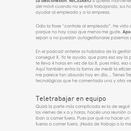
La desconexión. NECESARIO
si quieres mantener
del móvil cuando no se está trabajando, sus ho
ayudar al empleado y a la empresa.
Odio la frase “controle al empleado”. He visto
porque no hay cosa que menos me guste.
Apos
sepan o no puedan autogestionarse pasemos a u
En el podcast anterior os hablaba de la gestió
conseguir X. Yo te ayudo, que para eso soy la p
te lleva 4 horas en vez de las 8, pues mira, eso
Aquí también entra la forma de medir la eficien
me parece tan absurdo hoy en día… Tienes Tre
tecnológicas que he comentado una y otra v
Teletrabajar en equipo
Quizá la parte más complicada es la de segui
los viernes de x a y horas, hacéis una reunión
iban a comer fuera. Pues por qué no hacer un c
fueras a comer fuera. ¡Nada de trabajo o lo me