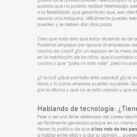
¿Todas las empresas pueden teletrabajar? Sí. 
puestos que no podrán realizar teletrabajo, pe
o la flexibilidad, que garanticen que, ese clie
reparar una máquina, difícilmente puedes telet
pueden y se deben dar otros pasos.
Creo que todo esto que estoy diciendo es de 
Podemos empezar por apoyar al empleado desd
cocina de casa? ¿En un espacio en la mesa del
en la habitación de los niños, que sí contaba 
cocina y que “para un rato vale”, pero no par
¿Y la luz? ¿Qué pantalla está usando? ¿Es la
tema y tú como empresa puedes ayudarle. Qui
por la oficina y que no se está usando y que e
Hablando de tecnología: ¿Tien
Pese a ser una firme defensora del correo elec
ser fácilmente generado porque en un mismo c
tienen la política de que
si hay más de tres per
a hablar entre ellos y a dar su opinión… puede 