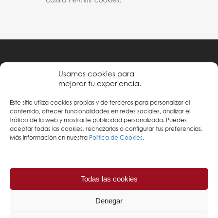
casilla
Permitir cookies
.
Política de privacidad
Usamos cookies para
mejorar tu experiencia.
Condiciones de uso
Este sitio utiliza cookies propias y de terceros para personalizar el
Política de cookies
contenido, ofrecer funcionalidades en redes sociales, analizar el
tráfico de la web y mostrarte publicidad personalizada. Puedes
aceptar todas las cookies, rechazarlas o configurar tus preferencias.
Más información en nuestra
Política de Cookies
.
Todas las cookies
Denegar
© 2026 Vanesa Ramos. Todos los derechos reservados.