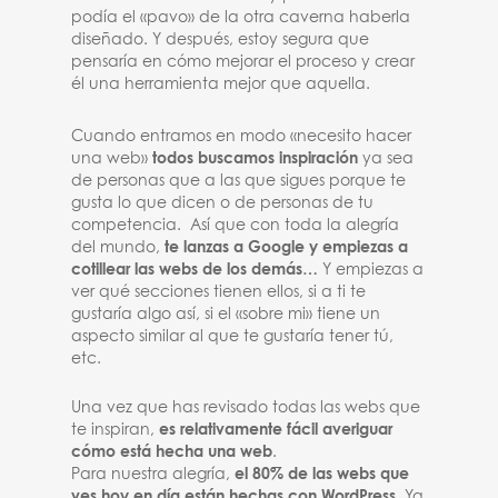
podía el «pavo» de la otra caverna haberla
diseñado. Y después, estoy segura que
pensaría en cómo mejorar el proceso y crear
él una herramienta mejor que aquella.
Cuando entramos en modo «necesito hacer
una web»
todos buscamos inspiración
ya sea
de personas que a las que sigues porque te
gusta lo que dicen o de personas de tu
competencia. Así que con toda la alegría
del mundo,
te lanzas a Google y empiezas a
cotillear las webs de los demás…
Y empiezas a
ver qué secciones tienen ellos, si a ti te
gustaría algo así, si el «sobre mi» tiene un
aspecto similar al que te gustaría tener tú,
etc.
Una vez que has revisado todas las webs que
te inspiran,
es relativamente fácil averiguar
cómo está hecha una web
.
Para nuestra alegría,
el 80% de las webs que
ves hoy en día están hechas con WordPress
. Ya